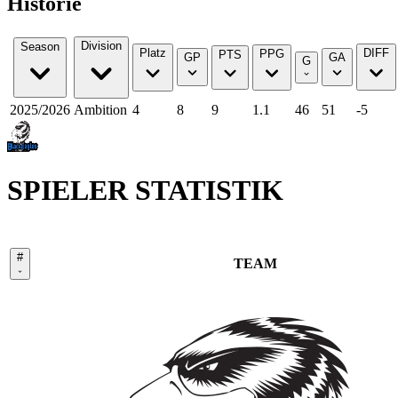
Historie
Division
Season
Platz
DIFF
PPG
PTS
GP
GA
G
2025/2026
Ambition
4
8
9
1.1
46
51
-5
SPIELER STATISTIK
#
TEAM