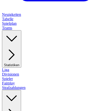
Neuigkeiten
Tabelle
Spielplan
Teams
Statistiken
Liga
Divisionen
Spieler
Fairplay
Strafzahlungen