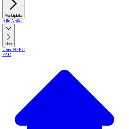
Marktplatz
Alle Artikel
Über
Über NFEC
FAQ