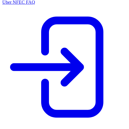
Über NFEC
FAQ