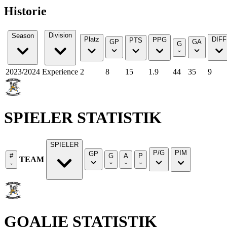
Historie
Division
Season
Platz
DIFF
PPG
PTS
GP
GA
G
2023/2024
Experience
2
8
15
1.9
44
35
9
SPIELER STATISTIK
SPIELER
P/G
PIM
GP
#
G
A
P
TEAM
GOALIE STATISTIK