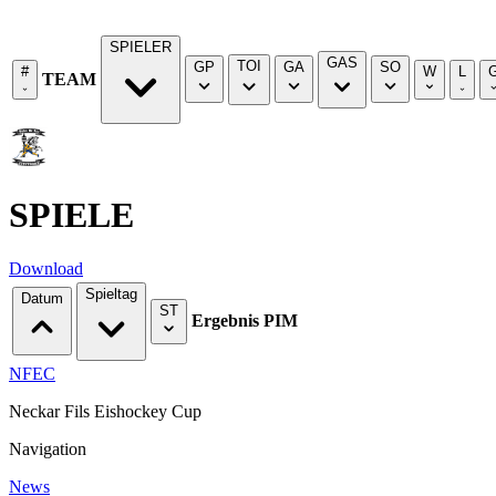
SPIELER
GAS
TOI
GP
GA
SO
#
W
L
TEAM
SPIELE
Download
Spieltag
Datum
ST
Ergebnis
PIM
NFEC
Neckar Fils Eishockey Cup
Navigation
News